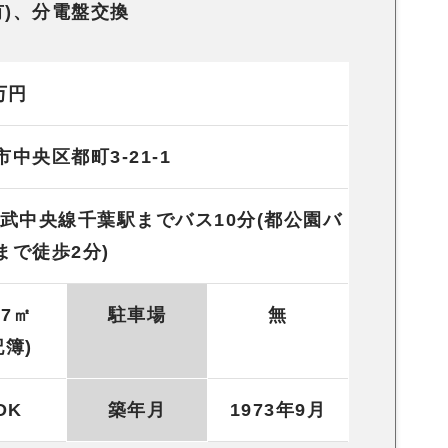
有)、分電盤交換
万円
市中央区都町3-21-1
総武中央線千葉駅までバス10分(都公園バ
まで徒歩2分)
77㎡
駐車場
無
記簿)
DK
築年月
1973年9月