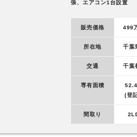
張、エアコン1台設置
販売価格
499
所在地
千葉
交通
千葉
専有面積
52.
(登
間取り
2L