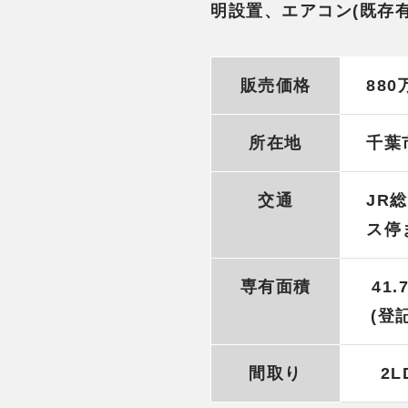
明設置、エアコン(既存
販売価格
880
所在地
千葉
交通
JR
ス停
専有面積
41.
(登
間取り
2L